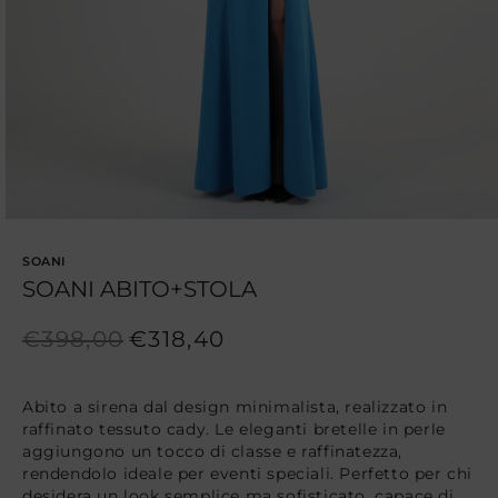
1
in
finestra
modale
SOANI
SOANI ABITO+STOLA
Prezzo
Prezzo
€398,00
€318,40
di
scontato
listino
Abito a sirena dal design minimalista, realizzato in
raffinato tessuto cady. Le eleganti bretelle in perle
aggiungono un tocco di classe e raffinatezza,
rendendolo ideale per eventi speciali. Perfetto per chi
desidera un look semplice ma sofisticato, capace di