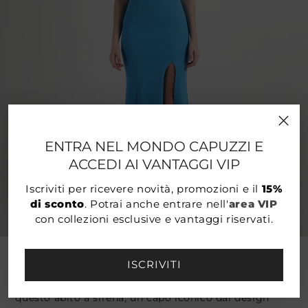
ENTRA NEL MONDO CAPUZZI E
ACCEDI AI VANTAGGI VIP
Iscriviti per ricevere novità, promozioni e il
15%
di sconto
. Potrai anche entrare nell'
area VIP
con collezioni esclusive e vantaggi riservati.
DETTAGLI PRODOTTO
ISCRIVITI
Lasciati conquistare dall’eleganza senza tempo di
questo abito a sirena, un capo iconico dal design