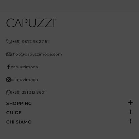
Opens In A New Tab
Opens In A New Tab
Opens In A New Tab
Opens In A New Tab
Opens In A New Tab
(+39) 0872 98 27 51
shop@capuzzimoda.com
capuzzimoda
capuzzimoda
(+39) 391 313 8601
SHOPPING
GUIDE
CHI SIAMO