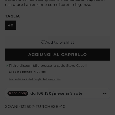
catturare l'attenzione con discreta eleganza.
TAGLIA
40
Add to wishlist
AGGIUNGI AL CARRELLO
Ritiro disponibile presso la sede
Store Casoli
Di solito pronto in 24 ore
Visualizza i dettagli del negozio
SKU:
SOANI-122507-TURCHESE-40