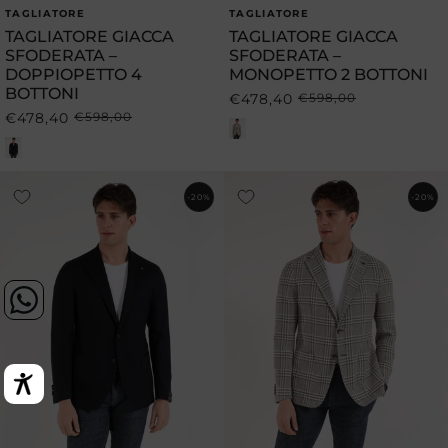
TAGLIATORE
TAGLIATORE
Produttore:
Produttore:
TAGLIATORE GIACCA
TAGLIATORE GIACCA
SFODERATA –
SFODERATA –
DOPPIOPETTO 4
MONOPETTO 2 BOTTONI
BOTTONI
€478,40
€598,00
Prezzo
Prezzo
€478,40
€598,00
Prezzo
Prezzo
di
scontato
di
scontato
listino
listino
-20%
-20%
Opens In A New Tab