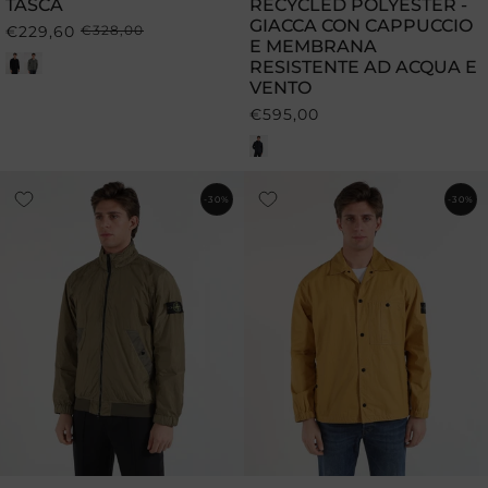
TASCA
RECYCLED POLYESTER -
GIACCA CON CAPPUCCIO
€229,60
€328,00
Prezzo
Prezzo
E MEMBRANA
di
scontato
RESISTENTE AD ACQUA E
listino
VENTO
€595,00
Prezzo
di
listino
-30%
-30%