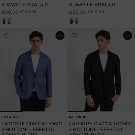
K-WAY LE VRAI 4.0
K-WAY LE VRAI 4.0
€98,00
€140,00
€98,00
€140,00
Prezzo
Prezzo
Prezzo
Prezzo
di
scontato
di
scontato
listino
listino
-20%
-20%
LATORRE
LATORRE
Produttore:
Produttore:
LATORRE GIACCA UOMO
LATORRE GIACCA UOMO
2 BOTTONI – EFFETTO
2 BOTTONI – EFFETTO