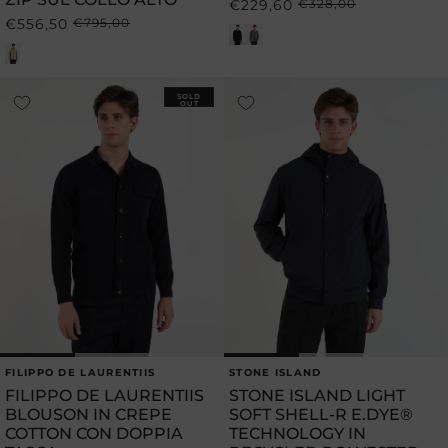
€229,60
€328,00
Prezzo
Prezzo
€556,50
€795,00
Prezzo
Prezzo
di
scontato
di
scontato
listino
listino
SOLD
OUT
FILIPPO DE LAURENTIIS
STONE ISLAND
Produttore:
Produttore:
FILIPPO DE LAURENTIIS
STONE ISLAND LIGHT
BLOUSON IN CREPE
SOFT SHELL-R E.DYE®
COTTON CON DOPPIA
TECHNOLOGY IN