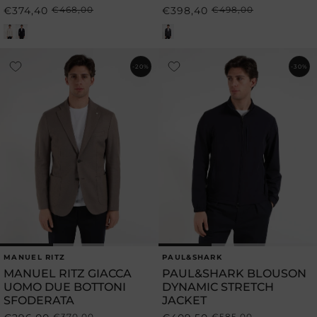
€374,40
€468,00
€398,40
€498,00
Prezzo
Prezzo
Prezzo
Prezzo
di
scontato
di
scontato
listino
listino
-20%
-30%
MANUEL RITZ
PAUL&SHARK
Produttore:
Produttore:
MANUEL RITZ GIACCA
PAUL&SHARK BLOUSON
UOMO DUE BOTTONI
DYNAMIC STRETCH
SFODERATA
JACKET
€370,00
€585,00