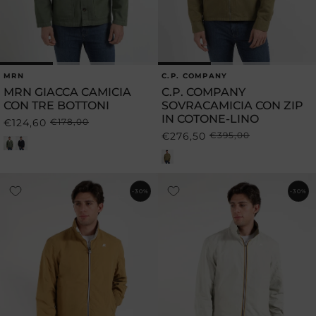
MRN
C.P. COMPANY
Produttore:
Produttore:
MRN GIACCA CAMICIA
C.P. COMPANY
CON TRE BOTTONI
SOVRACAMICIA CON ZIP
IN COTONE-LINO
€124,60
€178,00
Prezzo
Prezzo
€276,50
€395,00
Prezzo
Prezzo
di
scontato
di
scontato
listino
listino
-30%
-30%