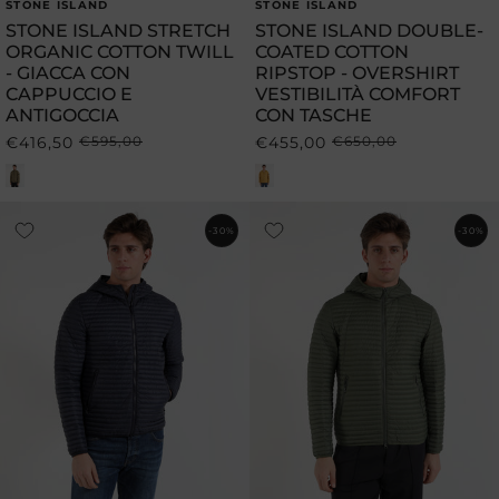
STONE ISLAND
STONE ISLAND
Produttore:
Produttore:
STONE ISLAND STRETCH
STONE ISLAND DOUBLE-
ORGANIC COTTON TWILL
COATED COTTON
- GIACCA CON
RIPSTOP - OVERSHIRT
CAPPUCCIO E
VESTIBILITÀ COMFORT
ANTIGOCCIA
CON TASCHE
€416,50
€595,00
€455,00
€650,00
Prezzo
Prezzo
Prezzo
Prezzo
di
scontato
di
scontato
listino
listino
-30%
-30%