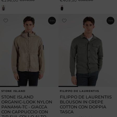
€296,00
€409,50
Prezzo
Prezzo
Prezzo
Prezzo
di
scontato
di
scontato
listino
listino
-30%
-30%
STONE ISLAND
FILIPPO DE LAURENTIIS
Produttore:
Produttore:
STONE ISLAND
FILIPPO DE LAURENTIIS
ORGANIC-LOOK NYLON
BLOUSON IN CREPE
PANAMA-TC - GIACCA
COTTON CON DOPPIA
CON CAPPUCCIO CON
TASCA
ZIP SUL COLLO ALTO