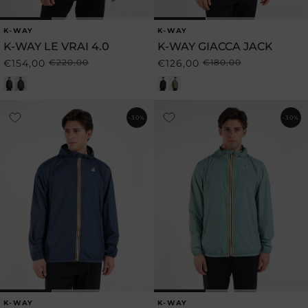
K-WAY
K-WAY
Produttore:
Produttore:
K-WAY LE VRAI 4.0
K-WAY GIACCA JACK
€154,00
€220,00
€126,00
€180,00
Prezzo
Prezzo
Prezzo
Prezzo
di
scontato
di
scontato
listino
listino
-30%
-30%
K-WAY
K-WAY
Produttore:
Produttore: