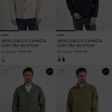
MRN
MRN
Produttore:
Produttore:
MRN GIACCA CAMICIA
MRN GIACCA CAMICIA
CON TRE BOTTONI
CON TRE BOTTONI
€124,60
€178,00
€124,60
€178,00
Prezzo
Prezzo
Prezzo
Prezzo
di
scontato
di
scontato
listino
listino
-30%
-30%