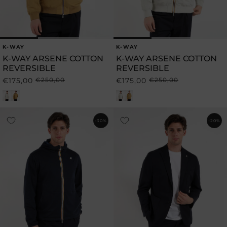
K-WAY
K-WAY
Produttore:
Produttore:
K-WAY ARSENE COTTON
K-WAY ARSENE COTTON
REVERSIBLE
REVERSIBLE
€175,00
€250,00
€175,00
€250,00
Prezzo
Prezzo
Prezzo
Prezzo
di
scontato
di
scontato
listino
listino
-30%
-20%