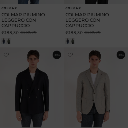
COLMAR
COLMAR
Produttore:
Produttore:
COLMAR PIUMINO
COLMAR PIUMINO
LEGGERO CON
LEGGERO CON
CAPPUCCIO
CAPPUCCIO
€188,30
€269,00
€188,30
€269,00
Prezzo
Prezzo
Prezzo
Prezzo
di
scontato
di
scontato
listino
listino
-20%
-20%