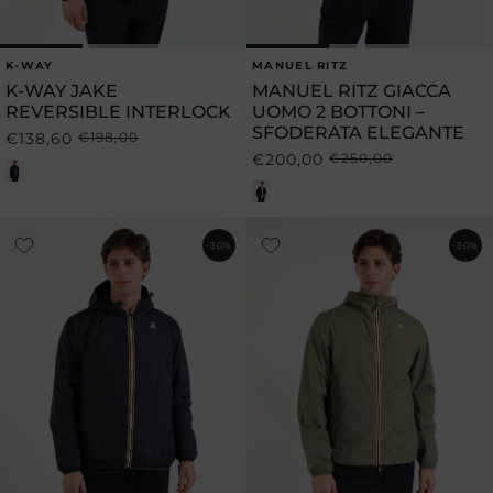
K-WAY
MANUEL RITZ
Produttore:
Produttore:
K-WAY JAKE
MANUEL RITZ GIACCA
REVERSIBLE INTERLOCK
UOMO 2 BOTTONI –
SFODERATA ELEGANTE
€138,60
€198,00
Prezzo
Prezzo
€200,00
€250,00
Prezzo
Prezzo
di
scontato
di
scontato
listino
listino
-30%
-30%