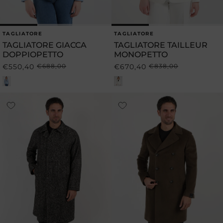
TAGLIATORE
TAGLIATORE
Produttore:
Produttore:
TAGLIATORE GIACCA
TAGLIATORE TAILLEUR
DOPPIOPETTO
MONOPETTO
€550,40
€688,00
€670,40
€838,00
Prezzo
Prezzo
Prezzo
Prezzo
di
scontato
di
scontato
listino
listino