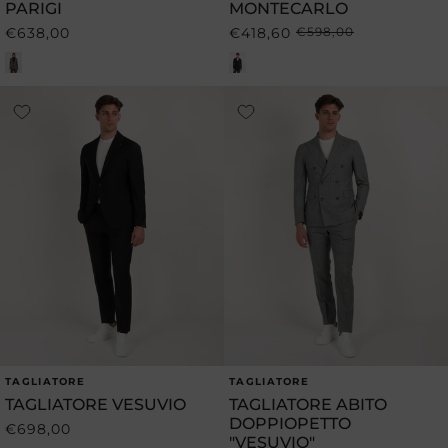
PARIGI
MONTECARLO
€638,00
€418,60
€598,00
Prezzo
Prezzo
Prezzo
di
di
scontato
listino
listino
TAGLIATORE
TAGLIATORE
Produttore:
Produttore:
TAGLIATORE VESUVIO
TAGLIATORE ABITO
DOPPIOPETTO
€698,00
Prezzo
"VESUVIO"