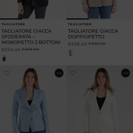
TAGLIATORE
TAGLIATORE
Produttore:
Produttore:
TAGLIATORE GIACCA
TAGLIATORE GIACCA
SFODERATA –
DOPPIOPETTO
MONOPETTO 2 BOTTONI
€558,40
€698,00
Prezzo
Prezzo
€534,40
€668,00
Prezzo
Prezzo
di
scontato
di
scontato
listino
listino
-20%
-20%