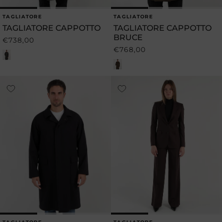
TAGLIATORE
TAGLIATORE
Produttore:
Produttore:
TAGLIATORE CAPPOTTO
TAGLIATORE CAPPOTTO
BRUCE
€738,00
Prezzo
€768,00
Prezzo
di
di
listino
listino