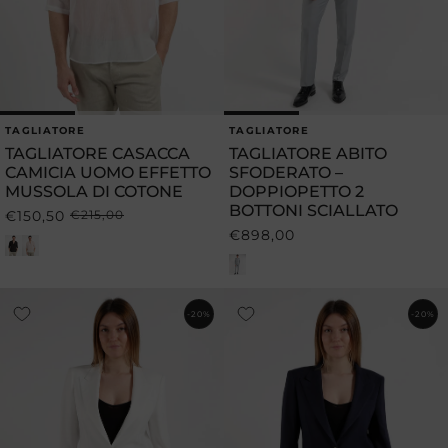
TAGLIATORE
TAGLIATORE
Produttore:
Produttore:
TAGLIATORE CASACCA
TAGLIATORE ABITO
CAMICIA UOMO EFFETTO
SFODERATO –
MUSSOLA DI COTONE
DOPPIOPETTO 2
BOTTONI SCIALLATO
€150,50
€215,00
Prezzo
Prezzo
€898,00
Prezzo
di
scontato
di
listino
listino
-20%
-20%