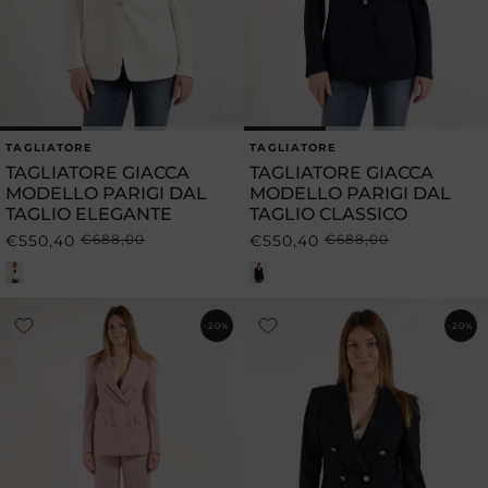
TAGLIATORE
TAGLIATORE
Produttore:
Produttore:
TAGLIATORE GIACCA
TAGLIATORE GIACCA
MODELLO PARIGI DAL
MODELLO PARIGI DAL
TAGLIO ELEGANTE
TAGLIO CLASSICO
€550,40
€688,00
€550,40
€688,00
Prezzo
Prezzo
Prezzo
Prezzo
di
scontato
di
scontato
listino
listino
-20%
-20%