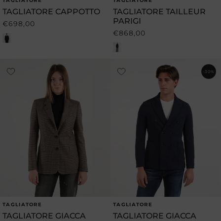
TAGLIATORE
TAGLIATORE
Produttore:
Produttore:
TAGLIATORE CAPPOTTO
TAGLIATORE TAILLEUR
PARIGI
€698,00
Prezzo
€868,00
Prezzo
di
di
listino
listino
-30%
TAGLIATORE
TAGLIATORE
Produttore:
Produttore:
TAGLIATORE GIACCA
TAGLIATORE GIACCA