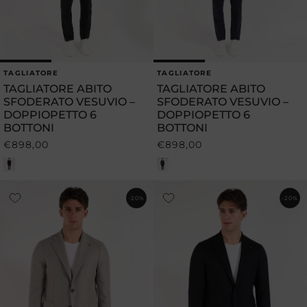
TAGLIATORE
TAGLIATORE
Produttore:
Produttore:
TAGLIATORE ABITO
TAGLIATORE ABITO
SFODERATO VESUVIO –
SFODERATO VESUVIO –
DOPPIOPETTO 6
DOPPIOPETTO 6
BOTTONI
BOTTONI
€898,00
€898,00
Prezzo
Prezzo
di
di
listino
listino
-20%
-20%