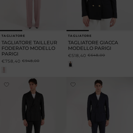
TAGLIATORE
TAGLIATORE
Produttore:
Produttore:
TAGLIATORE TAILLEUR
TAGLIATORE GIACCA
FODERATO MODELLO
MODELLO PARIGI
PARIGI
€518,40
€648,00
Prezzo
Prezzo
€758,40
€948,00
Prezzo
Prezzo
di
scontato
di
scontato
listino
listino