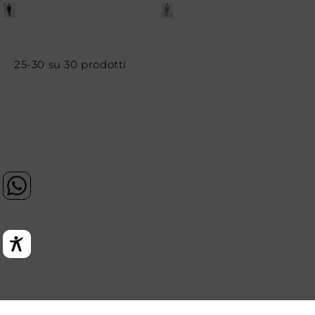
di
di
listino
listino
25-30 su 30 prodotti
Opens In A New Tab