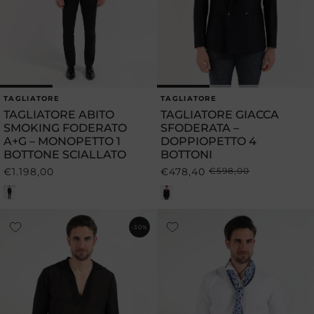
TAGLIATORE
TAGLIATORE
Produttore:
Produttore:
TAGLIATORE ABITO
TAGLIATORE GIACCA
SMOKING FODERATO
SFODERATA –
A+G – MONOPETTO 1
DOPPIOPETTO 4
BOTTONE SCIALLATO
BOTTONI
€1.198,00
€478,40
€598,00
Prezzo
Prezzo
Prezzo
di
di
scontato
listino
listino
-30%