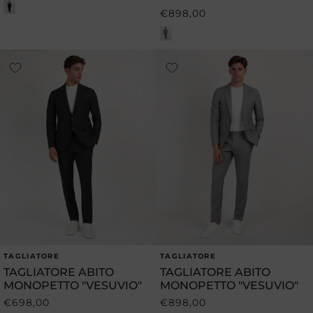
di
€898,00
Prezzo
listino
di
listino
TAGLIATORE
TAGLIATORE
Produttore:
Produttore:
TAGLIATORE ABITO
TAGLIATORE ABITO
MONOPETTO "VESUVIO"
MONOPETTO "VESUVIO"
€698,00
€898,00
Prezzo
Prezzo