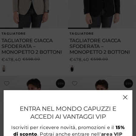
TAGLIATORE
TAGLIATORE
Produttore:
Produttore:
TAGLIATORE GIACCA
TAGLIATORE GIACCA
SFODERATA –
SFODERATA –
MONOPETTO 2 BOTTONI
MONOPETTO 2 BOTTONI
€478,40
€598,00
€478,40
€598,00
Prezzo
Prezzo
Prezzo
Prezzo
di
scontato
di
scontato
listino
listino
-20%
-20%
ENTRA NEL MONDO CAPUZZI E
ACCEDI AI VANTAGGI VIP
Iscriviti per ricevere novità, promozioni e il
15%
di sconto
. Potrai anche entrare nell'
area VIP