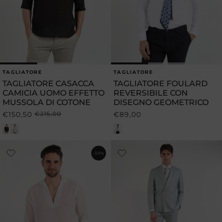
TAGLIATORE
TAGLIATORE
Produttore:
Produttore:
TAGLIATORE CASACCA
TAGLIATORE FOULARD
CAMICIA UOMO EFFETTO
REVERSIBILE CON
MUSSOLA DI COTONE
DISEGNO GEOMETRICO
€150,50
€215,00
€89,00
Prezzo
Prezzo
Prezzo
di
scontato
di
listino
listino
-30%