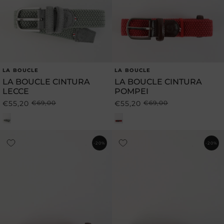
LA BOUCLE
LA BOUCLE
Produttore:
Produttore:
LA BOUCLE CINTURA
LA BOUCLE CINTURA
LECCE
POMPEI
€55,20
€69,00
€55,20
€69,00
Prezzo
Prezzo
Prezzo
Prezzo
di
scontato
di
scontato
listino
listino
-20%
-20%