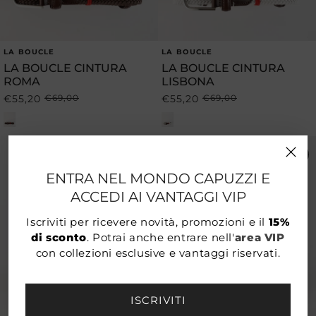
LA BOUCLE
LA BOUCLE
Produttore:
Produttore:
LA BOUCLE CINTURA
LA BOUCLE CINTURA
ROMA
LISBONA
€55,20
€69,00
€55,20
€69,00
Prezzo
Prezzo
Prezzo
Prezzo
di
scontato
di
scontato
listino
listino
-20%
-20%
ENTRA NEL MONDO CAPUZZI E
ACCEDI AI VANTAGGI VIP
Iscriviti per ricevere novità, promozioni e il
15%
di sconto
. Potrai anche entrare nell'
area VIP
con collezioni esclusive e vantaggi riservati.
ISCRIVITI