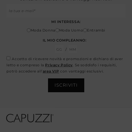
MI INTERESSA:
Moda Donna
Moda Uomo
Entrambi
IL MIO COMPLEANNO:
/
Accetto di ricevere novità e promozioni e dichiaro di aver
letto e compreso la
Privacy Policy
. Se soddisfo i requisiti,
potrò accedere all’
area VIP
con vantaggi esclusivi.
Opens In A New Tab
Opens In A New Tab
Opens In A New Tab
Opens In A New Tab
Opens In A New Tab