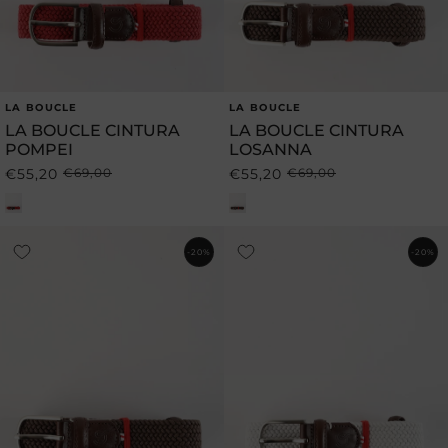
LA BOUCLE
LA BOUCLE
Produttore:
Produttore:
LA BOUCLE CINTURA
LA BOUCLE CINTURA
POMPEI
LOSANNA
€55,20
€69,00
€55,20
€69,00
Prezzo
Prezzo
Prezzo
Prezzo
di
scontato
di
scontato
listino
listino
-20%
-20%