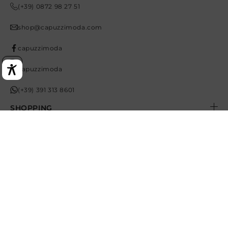
(+39) 0872 98 27 51
shop@capuzzimoda.com
capuzzimoda
Opens In A New Tab
capuzzimoda
(+39) 391 313 8601
SHOPPING
GUIDE
CHI SIAMO
© 2026,
Capuzzi Moda
- Tutti i diritti riservati -
C.F./P.IVA IT02472730692 - Credits
AEFFE Lab
Metodi
di
pagamento